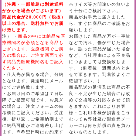
（沖縄・一部離島は別途送料
※サイズ等お間違いの無いよ
がかかる場合がございます）
う十分にご検討下さい。
商品代金が20,000円（税抜）
商品がお手元に届きました
以上の場合、送料無料でお届
ら、すぐに商品のご確認をお
け致します。
願いします。
注） ・
商品の中には納品先医
お届けした商品が万が一事故
療機関名が必須となる商品も
などで汚れ、傷が生じた場合
ございます。医療機関でご購
や、誤った商品が届いた場合
入の場合は、ご注文画面で必
など、当社理由による不良品
ず納品先医療機関名をご記入
につきましては交換致しま
ください。
す。（到着後一週間以内とさ
・仕入先が異なる場合、分納
せて頂きます。到着後よくご
となります。発送時にメール
確認下さい。）
にてご連絡致します。
商品配送の延滞又は商品の不
・お届け日のご希望は７日以
良・不足が生じた場合には改
降でご指定可能です。お急ぎ
めて交換等の対応をさせて頂
の場合は、注文フォームの備
きますが、これによりお客
考欄にご記入ください。受注
様・ご利用者様が損害をこう
後、折り返しご希望納期まで
むっても弊社及び製造元メー
に納品可能かご連絡差し上げ
カーには何ら賠償の責を負わ
ます。※希望日時はお約束す
ないものとします。