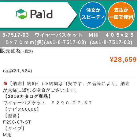
8-7517-03 ワイヤーバスケット Ｍ用 ４０５×２５
５×７０ｍｍ[個](as1-8-7517-03) (as1-8-7517-03)
販売価格
（税別）
¥28,659
(
¥31,524)
税込
※
【納期】約6日（※納期は目安です。欠品等により、納期
が大幅に遅れる場合がございます。
【2016カタログ商品】
ワイヤーバスケット Ｆ２９０-０７-ＳＴ
【ナビス50000】
【型番】
F290-07-ST
【タイプ】
M用