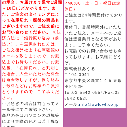
の場合、お届けまで通常1週間
PM6:00（土・日・祝日は定
～10日ほどかかります。ま
休日）
た、ご注文のタイミングによ
ご注文は24時間受付けており
って在庫切れ・廃盤の商品も
ます。
ございますので、ご注文前に
定休日、営業時間外にいただ
お問い合わせください。
※決
いたご注文、メールへのご返
済方法に「銀行振り込み（前
信は翌営業日となる事があり
払い）」を選択された方は、
ます。ご了承ください。
ご注文後弊社より在庫確認の
お電話でのお問い合わせも承
メールを致しますので、お振
っております。お気軽にどう
込までお待ちください。お振
ぞ。
込後、「在庫切れ」と判明し
株式会社あうる
た場合、入金いただいた料金
〒104-0041
は返金致しますが、振り込み
東京都中央区新富1-4-5 東銀
手数料などはお客様のご負担
座ビル2F
となりますので、ご了承くだ
Tel:03-5542-0554/Fax:03-
さい。
5542-0528
※お急ぎの場合は前もってメ
メール:
info@owlowl.co.jp
ール等にてご確認下さい。
商品の色はパソコンの環境等
により実際の色とは若干異な