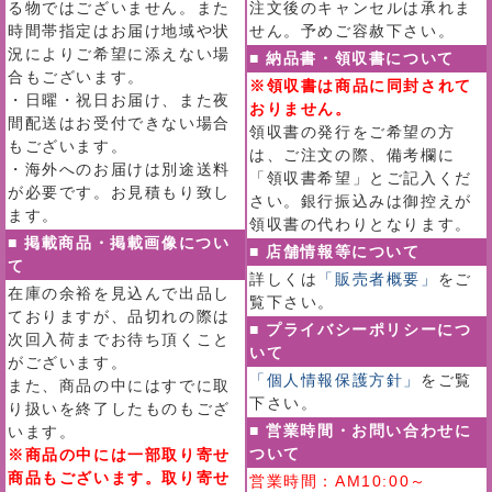
る物ではございません。また
注文後のキャンセルは承れま
時間帯指定はお届け地域や状
せん。予めご容赦下さい。
況によりご希望に添えない場
■ 納品書・領収書について
合もございます。
※領収書は商品に同封されて
・日曜・祝日お届け、また夜
おりません。
間配送はお受付できない場合
領収書の発行をご希望の方
もございます。
は、ご注文の際、備考欄に
・海外へのお届けは別途送料
「領収書希望」とご記入くだ
が必要です。お見積もり致し
さい。銀行振込みは御控えが
ます。
領収書の代わりとなります。
■ 掲載商品・掲載画像につい
■ 店舗情報等について
て
詳しくは
「販売者概要」
をご
在庫の余裕を見込んで出品し
覧下さい。
ておりますが、品切れの際は
■ プライバシーポリシーにつ
次回入荷までお待ち頂くこと
いて
がございます。
「個人情報保護方針」
をご覧
また、商品の中にはすでに取
下さい。
り扱いを終了したものもござ
■ 営業時間・お問い合わせに
います。
ついて
※商品の中には一部取り寄せ
商品もございます。取り寄せ
営業時間：AM10:00～