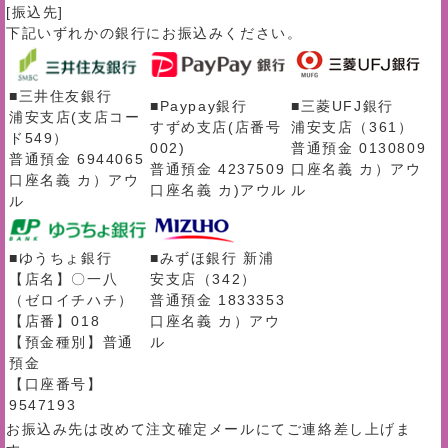
[振込先]
下記いずれかの銀行にお振込みください。
■三井住友銀行
■Paypay銀行
■三菱UFJ銀行
浦安支店(支店コー
すずめ支店(店番号
浦安支店（361）
ド549）
002)
普通預金 0130809
普通預金 6944065
普通預金 4237509
口座名義 カ）アウ
口座名義 カ）アウ
口座名義 カ)アウル
ル
ル
■ゆうちょ銀行
■みずほ銀行 新浦
【店名】〇一八
安支店（342）
（ゼロイチハチ）
普通預金 1833353
【店番】018
口座名義 カ）アウ
【預金種別】普通
ル
預金
【口座番号】
9547193
お振込み先は改めて注文確定メールにてご連絡差し上げま