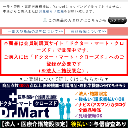
一般・管理・高度医療機器は、Yahoo!ショッピングで扱っておりません。
本店からご購入または
お見積もり依頼
をお願い致します。
この商品のカタログはこちらから
カタログ
一部大型商品の送料について>>
商品画像について>>
本商品は会員制購買サイト「ドクター・マート・クロ
ーズド」で販売中です。
ご購入には「ドクター・マート・クローズド」へのご
登録が必要です
（
※法人・施設限定
）。
▼ご登録について詳しくはこちらから▼