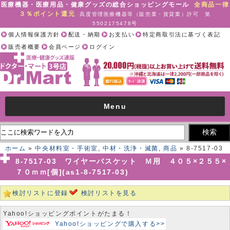
医療機器・医療用品・健康グッズの総合ショッピングモール
全商品一律
３％ポイント還元
高度管理医療機器等（販売業・賃貸業）許可 第
5502175478号
個人情報保護方針
配送・納期
お支払い
特定商取引法に基づく表記
販売者概要
会員ページ
ログイン
Menu
ホーム
»
中央材料室・手術室
,
中材・洗浄・滅菌
,
商品
» 8-7517-03
ワイヤーバスケット Ｍ用 ４０５×２５５×７０ｍｍ[個](as1-8-7517-
8-7517-03 ワイヤーバスケット Ｍ用 ４０５×２５５×
03)
７０ｍｍ[個](as1-8-7517-03)
検討リストに登録
検討リストを見る
Yahoo!ショッピングポイントがたまる！
Yahoo!ショッピングで購入する>>