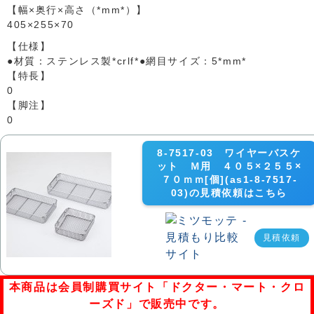
【幅×奥行×高さ（*mm*）】
405×255×70
【仕様】
●材質：ステンレス製*crlf*●網目サイズ：5*mm*
【特長】
0
【脚注】
0
8-7517-03 ワイヤーバスケ
ット Ｍ用 ４０５×２５５×
７０ｍｍ[個](as1-8-7517-
03)の見積依頼はこちら
見積依頼
本商品は会員制購買サイト「ドクター・マート・クロ
ーズド」で販売中です。