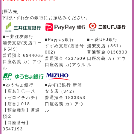
[振込先]
下記いずれかの銀行にお振込みください。
■三井住友銀行
■Paypay銀行
■三菱UFJ銀行
浦安支店(支店コー
すずめ支店(店番号
浦安支店（361）
ド549）
002)
普通預金 0130809
普通預金 6944065
普通預金 4237509
口座名義 カ）アウ
口座名義 カ）アウ
口座名義 カ)アウル
ル
ル
■ゆうちょ銀行
■みずほ銀行 新浦
【店名】〇一八
安支店（342）
（ゼロイチハチ）
普通預金 1833353
【店番】018
口座名義 カ）アウ
【預金種別】普通
ル
預金
【口座番号】
9547193