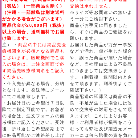
（税込）（一部商品を除く）
交換は承れません。
（沖縄・一部離島は別途送料
※サイズ等お間違いの無いよ
がかかる場合がございます）
う十分にご検討下さい。
商品代金が20,000円（税抜）
商品がお手元に届きました
以上の場合、送料無料でお届
ら、すぐに商品のご確認をお
け致します。
願いします。
注） ・
商品の中には納品先医
お届けした商品が万が一事故
療機関名が必須となる商品も
などで汚れ、傷が生じた場合
ございます。医療機関でご購
や、誤った商品が届いた場合
入の場合は、ご注文画面で必
など、当社理由による不良品
ず納品先医療機関名をご記入
につきましては交換致しま
ください。
す。（到着後一週間以内とさ
・仕入先が異なる場合、分納
せて頂きます。到着後よくご
となります。発送時にメール
確認下さい。）
にてご連絡致します。
商品配送の延滞又は商品の不
・お届け日のご希望は７日以
良・不足が生じた場合には改
降でご指定可能です。お急ぎ
めて交換等の対応をさせて頂
の場合は、注文フォームの備
きますが、これによりお客
考欄にご記入ください。受注
様・ご利用者様が損害をこう
後、折り返しご希望納期まで
むっても弊社及び製造元メー
に納品可能かご連絡差し上げ
カーには何ら賠償の責を負わ