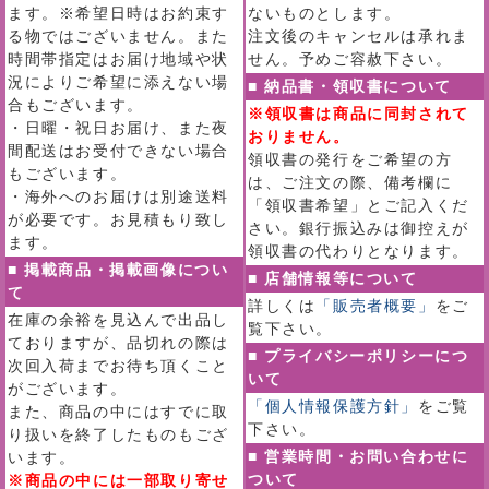
ます。※希望日時はお約束す
ないものとします。
る物ではございません。また
注文後のキャンセルは承れま
時間帯指定はお届け地域や状
せん。予めご容赦下さい。
況によりご希望に添えない場
■ 納品書・領収書について
合もございます。
※領収書は商品に同封されて
・日曜・祝日お届け、また夜
おりません。
間配送はお受付できない場合
領収書の発行をご希望の方
もございます。
は、ご注文の際、備考欄に
・海外へのお届けは別途送料
「領収書希望」とご記入くだ
が必要です。お見積もり致し
さい。銀行振込みは御控えが
ます。
領収書の代わりとなります。
■ 掲載商品・掲載画像につい
■ 店舗情報等について
て
詳しくは
「販売者概要」
をご
在庫の余裕を見込んで出品し
覧下さい。
ておりますが、品切れの際は
■ プライバシーポリシーにつ
次回入荷までお待ち頂くこと
いて
がございます。
「個人情報保護方針」
をご覧
また、商品の中にはすでに取
下さい。
り扱いを終了したものもござ
■ 営業時間・お問い合わせに
います。
ついて
※商品の中には一部取り寄せ