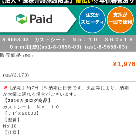
8-9658-03 カストシート Ｎｏ．１０ ３６０×１６
０ｍｍ用[袋](as1-8-9658-03) (as1-8-9658-03)
販売価格
（税別）
¥1,976
(
¥2,173)
税込
※
【納期】約7日（※納期は目安です。欠品等により、納期
が大幅に遅れる場合がございます。
【2016カタログ商品】
カストシート Ｎｏ．１０
【ナビス50000】
【型番】
No.10
【仕様】