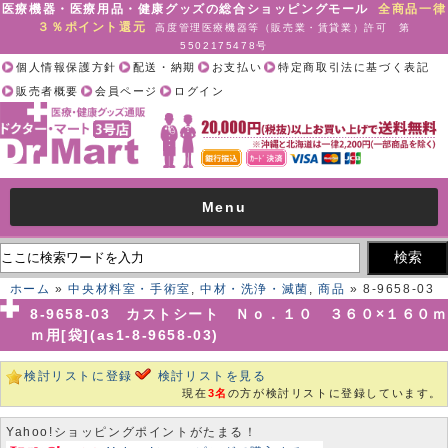
医療機器・医療用品・健康グッズの総合ショッピングモール
全商品一律
３％ポイント還元
高度管理医療機器等（販売業・賃貸業）許可 第
5502175478号
個人情報保護方針
配送・納期
お支払い
特定商取引法に基づく表記
販売者概要
会員ページ
ログイン
Menu
ホーム
»
中央材料室・手術室
,
中材・洗浄・滅菌
,
商品
» 8-9658-03
カストシート Ｎｏ．１０ ３６０×１６０ｍｍ用[袋](as1-8-9658-03)
8-9658-03 カストシート Ｎｏ．１０ ３６０×１６０ｍ
ｍ用[袋](as1-8-9658-03)
検討リストに登録
検討リストを見る
現在
3名
の方が検討リストに登録しています。
Yahoo!ショッピングポイントがたまる！