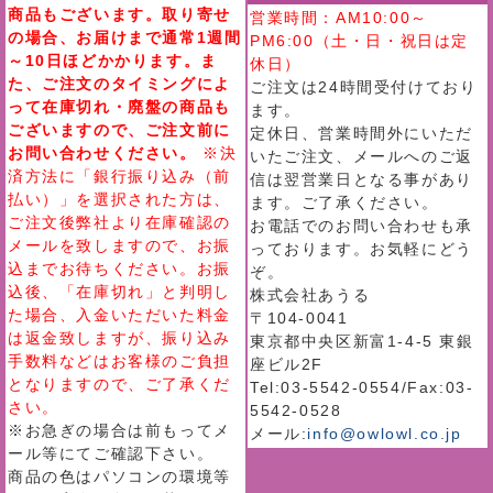
商品もございます。取り寄せ
営業時間：AM10:00～
の場合、お届けまで通常1週間
PM6:00（土・日・祝日は定
～10日ほどかかります。ま
休日）
た、ご注文のタイミングによ
ご注文は24時間受付けており
って在庫切れ・廃盤の商品も
ます。
ございますので、ご注文前に
定休日、営業時間外にいただ
お問い合わせください。
※決
いたご注文、メールへのご返
済方法に「銀行振り込み（前
信は翌営業日となる事があり
払い）」を選択された方は、
ます。ご了承ください。
ご注文後弊社より在庫確認の
お電話でのお問い合わせも承
メールを致しますので、お振
っております。お気軽にどう
込までお待ちください。お振
ぞ。
込後、「在庫切れ」と判明し
株式会社あうる
た場合、入金いただいた料金
〒104-0041
は返金致しますが、振り込み
東京都中央区新富1-4-5 東銀
手数料などはお客様のご負担
座ビル2F
となりますので、ご了承くだ
Tel:03-5542-0554/Fax:03-
さい。
5542-0528
※お急ぎの場合は前もってメ
メール:
info@owlowl.co.jp
ール等にてご確認下さい。
商品の色はパソコンの環境等