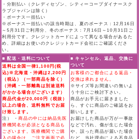
・分割払い（クレディセゾン、シティーコープダイナースク
ラブジャパンは除く）
・ボーナス一括払い
※ボーナス一括払いの該当時期は、夏のボーナス：12月16日
～5月31日ご利用分、冬のボーナス：7月16日～10月31日ご
利用分です。クレジットカードによって異なる場合があるた
め、詳細はお使いのクレジットカード会社にご確認くださ
い。
■ 配送・送料について
■ キャンセル、返品、交換に
ついて
送料は全国一律1,100円(税
込)※北海道・沖縄は2,200円
お客様のご都合による返品・
（税込）（一部商品を除く）
交換は承れません。
（沖縄・一部離島は別途送料
※サイズ等お間違いの無いよ
がかかる場合がございます）
う十分にご検討下さい。
商品代金が20,000円（税抜）
商品がお手元に届きました
以上の場合、送料無料でお届
ら、すぐに商品のご確認をお
け致します。
願いします。
注） ・
商品の中には納品先医
お届けした商品が万が一事故
療機関名が必須となる商品も
などで汚れ、傷が生じた場合
ございます。医療機関でご購
や、誤った商品が届いた場合
入の場合は、ご注文画面で必
など、当社理由による不良品