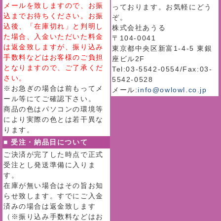
メールを致しますので、お振
っております。お気軽にどう
込までお待ちください。お振
ぞ。
込後、「在庫切れ」と判明し
株式会社あうる
た場合、入金いただいた料金
〒104-0041
は返金致しますが、振り込み
東京都中央区新富1-4-5 東銀
手数料などはお客様のご負担
座ビル2F
となりますので、ご了承くだ
Tel:03-5542-0554/Fax:03-
さい。
5542-0528
※お急ぎの場合は前もってメ
メール:
info@owlowl.co.jp
ール等にてご確認下さい。
商品の色はパソコンの環境等
により実際の色とは若干異な
ります。
■ 受注・納品日について
ご決済が完了した時点で正式
受注とし発送準備に入りま
す。
在庫が無い場合はその旨お知
らせ致します。すでにご入金
済みの場合は返金致します
（※振り込み手数料などはお