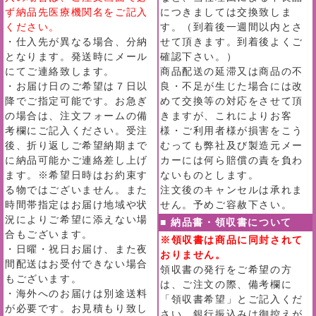
ず納品先医療機関名をご記入
につきましては交換致しま
ください。
す。（到着後一週間以内とさ
・仕入先が異なる場合、分納
せて頂きます。到着後よくご
となります。発送時にメール
確認下さい。）
にてご連絡致します。
商品配送の延滞又は商品の不
・お届け日のご希望は７日以
良・不足が生じた場合には改
降でご指定可能です。お急ぎ
めて交換等の対応をさせて頂
の場合は、注文フォームの備
きますが、これによりお客
考欄にご記入ください。受注
様・ご利用者様が損害をこう
後、折り返しご希望納期まで
むっても弊社及び製造元メー
に納品可能かご連絡差し上げ
カーには何ら賠償の責を負わ
ます。※希望日時はお約束す
ないものとします。
る物ではございません。また
注文後のキャンセルは承れま
時間帯指定はお届け地域や状
せん。予めご容赦下さい。
況によりご希望に添えない場
■ 納品書・領収書について
合もございます。
※領収書は商品に同封されて
・日曜・祝日お届け、また夜
おりません。
間配送はお受付できない場合
領収書の発行をご希望の方
もございます。
は、ご注文の際、備考欄に
・海外へのお届けは別途送料
「領収書希望」とご記入くだ
が必要です。お見積もり致し
さい。銀行振込みは御控えが