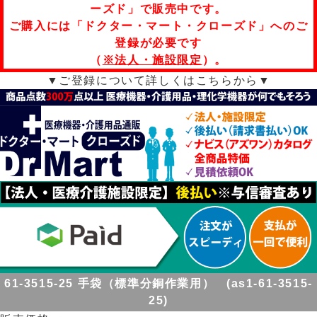
ーズド」で販売中です。
ご購入には「ドクター・マート・クローズド」へのご
登録が必要です
（
※法人・施設限定
）。
▼ご登録について詳しくはこちらから▼
61-3515-25 手袋（標準分銅作業用） (as1-61-3515-
25)