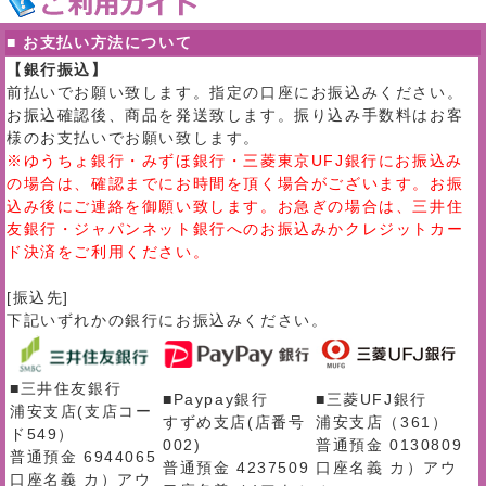
■ お支払い方法について
【銀行振込】
前払いでお願い致します。指定の口座にお振込みください。
お振込確認後、商品を発送致します。振り込み手数料はお客
様のお支払いでお願い致します。
※ゆうちょ銀行・みずほ銀行・三菱東京UFJ銀行にお振込み
の場合は、確認までにお時間を頂く場合がございます。お振
込み後にご連絡を御願い致します。お急ぎの場合は、三井住
友銀行・ジャパンネット銀行へのお振込みかクレジットカー
ド決済をご利用ください。
[振込先]
下記いずれかの銀行にお振込みください。
■三井住友銀行
■Paypay銀行
■三菱UFJ銀行
浦安支店(支店コー
すずめ支店(店番号
浦安支店（361）
ド549）
002)
普通預金 0130809
普通預金 6944065
普通預金 4237509
口座名義 カ）アウ
口座名義 カ）アウ