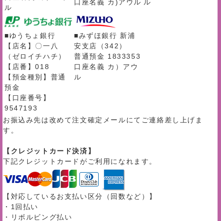
口座名義 カ)アウル
ル
ル
■ゆうちょ銀行
■みずほ銀行 新浦
【店名】〇一八
安支店（342）
（ゼロイチハチ）
普通預金 1833353
【店番】018
口座名義 カ）アウ
【預金種別】普通
ル
預金
【口座番号】
9547193
お振込み先は改めて注文確定メールにてご連絡差し上げま
す。
【クレジットカード決済】
下記クレジットカードがご利用になれます。
【対応しているお支払い区分（回数など）】
・1回払い
・リボルビング払い