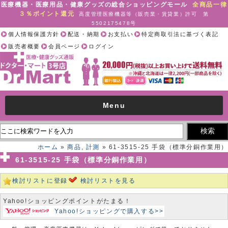
医療機器・医療用品・健康グッズの総合ショッピングモール
全商品一律
３％ポイント還元
高度管理医療機器等（販売業・賃貸業）許可 第
5502175478号
個人情報保護方針
配送・納期
お支払い
特定商取引法に基づく表記
販売者概要
会員ページ
ログイン
Menu
ホーム
»
商品
,
計測
» 61-3515-25 手袋（標準分銅作業用）
61-3515-25 手袋（標準分銅作業用）
検討リストに登録
検討リストを見る
Yahoo!ショッピングポイントがたまる！
Yahoo!ショッピングで購入する>>