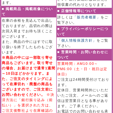
ます。
領収書の代わりとなります。
■ 掲載商品・掲載画像につい
■ 店舗情報等について
て
詳しくは
「販売者概要」
をご
在庫の余裕を見込んで出品し
覧下さい。
ておりますが、品切れの際は
■ プライバシーポリシーにつ
次回入荷までお待ち頂くこと
いて
がございます。
「個人情報保護方針」
をご覧
また、商品の中にはすでに取
下さい。
り扱いを終了したものもござ
■ 営業時間・お問い合わせに
います。
ついて
※商品の中には一部取り寄せ
商品もございます。取り寄せ
営業時間：AM10:00～
の場合、お届けまで通常1週間
PM6:00（土・日・祝日は定
～10日ほどかかります。ま
休日）
た、ご注文のタイミングによ
ご注文は24時間受付けており
って在庫切れ・廃盤の商品も
ます。
ございますので、ご注文前に
定休日、営業時間外にいただ
お問い合わせください。
※決
いたご注文、メールへのご返
済方法に「銀行振り込み（前
信は翌営業日となる事があり
払い）」を選択された方は、
ます。ご了承ください。
ご注文後弊社より在庫確認の
お電話でのお問い合わせも承