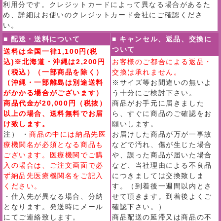
利用分です。クレジットカードによって異なる場合があるた
め、詳細はお使いのクレジットカード会社にご確認くださ
い。
■ 配送・送料について
■ キャンセル、返品、交換に
ついて
送料は全国一律1,100円(税
込)※北海道・沖縄は2,200円
お客様のご都合による返品・
（税込）（一部商品を除く）
交換は承れません。
（沖縄・一部離島は別途送料
※サイズ等お間違いの無いよ
がかかる場合がございます）
う十分にご検討下さい。
商品代金が20,000円（税抜）
商品がお手元に届きました
以上の場合、送料無料でお届
ら、すぐに商品のご確認をお
け致します。
願いします。
注） ・
商品の中には納品先医
お届けした商品が万が一事故
療機関名が必須となる商品も
などで汚れ、傷が生じた場合
ございます。医療機関でご購
や、誤った商品が届いた場合
入の場合は、ご注文画面で必
など、当社理由による不良品
ず納品先医療機関名をご記入
につきましては交換致しま
ください。
す。（到着後一週間以内とさ
・仕入先が異なる場合、分納
せて頂きます。到着後よくご
となります。発送時にメール
確認下さい。）
にてご連絡致します。
商品配送の延滞又は商品の不