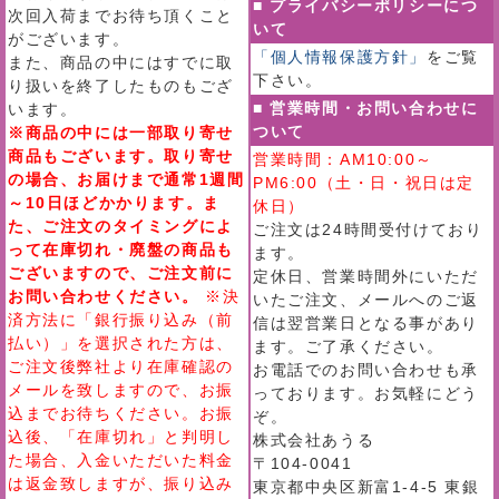
■ プライバシーポリシーにつ
次回入荷までお待ち頂くこと
いて
がございます。
「個人情報保護方針」
をご覧
また、商品の中にはすでに取
下さい。
り扱いを終了したものもござ
■ 営業時間・お問い合わせに
います。
ついて
※商品の中には一部取り寄せ
商品もございます。取り寄せ
営業時間：AM10:00～
の場合、お届けまで通常1週間
PM6:00（土・日・祝日は定
～10日ほどかかります。ま
休日）
た、ご注文のタイミングによ
ご注文は24時間受付けており
って在庫切れ・廃盤の商品も
ます。
ございますので、ご注文前に
定休日、営業時間外にいただ
お問い合わせください。
※決
いたご注文、メールへのご返
済方法に「銀行振り込み（前
信は翌営業日となる事があり
払い）」を選択された方は、
ます。ご了承ください。
ご注文後弊社より在庫確認の
お電話でのお問い合わせも承
メールを致しますので、お振
っております。お気軽にどう
込までお待ちください。お振
ぞ。
込後、「在庫切れ」と判明し
株式会社あうる
た場合、入金いただいた料金
〒104-0041
は返金致しますが、振り込み
東京都中央区新富1-4-5 東銀