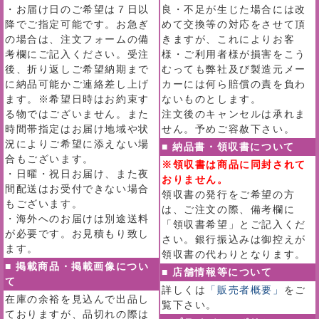
・お届け日のご希望は７日以
良・不足が生じた場合には改
降でご指定可能です。お急ぎ
めて交換等の対応をさせて頂
の場合は、注文フォームの備
きますが、これによりお客
考欄にご記入ください。受注
様・ご利用者様が損害をこう
後、折り返しご希望納期まで
むっても弊社及び製造元メー
に納品可能かご連絡差し上げ
カーには何ら賠償の責を負わ
ます。※希望日時はお約束す
ないものとします。
る物ではございません。また
注文後のキャンセルは承れま
時間帯指定はお届け地域や状
せん。予めご容赦下さい。
況によりご希望に添えない場
■ 納品書・領収書について
合もございます。
※領収書は商品に同封されて
・日曜・祝日お届け、また夜
おりません。
間配送はお受付できない場合
領収書の発行をご希望の方
もございます。
は、ご注文の際、備考欄に
・海外へのお届けは別途送料
「領収書希望」とご記入くだ
が必要です。お見積もり致し
さい。銀行振込みは御控えが
ます。
領収書の代わりとなります。
■ 掲載商品・掲載画像につい
■ 店舗情報等について
て
詳しくは
「販売者概要」
をご
在庫の余裕を見込んで出品し
覧下さい。
ておりますが、品切れの際は