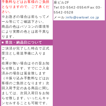
手数料などはお客様のご負担
座ビル2F
となりますので、ご了承くだ
Tel:03-5542-0554/Fax:03-
さい。
5542-0528
※お急ぎの場合は前もってメ
メール:
info@owlowl.co.jp
ール等にてご確認下さい。
商品の色はパソコンの環境等
により実際の色とは若干異な
ります。
■ 受注・納品日について
ご決済が完了した時点で正式
受注とし発送準備に入りま
す。
在庫が無い場合はその旨お知
らせ致します。すでにご入金
済みの場合は返金致します
（※振り込み手数料などはお
客様のご負担となります）次
回入荷予定のある商品に関し
ましては、次回入荷日をお知
らせ致します。いったんキャ
ンセルすることも可能です。