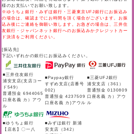
様のお支払いでお願い致します。
※ゆうちょ銀行・みずほ銀行・三菱東京UFJ銀行にお振込み
の場合は、確認までにお時間を頂く場合がございます。お振
込み後にご連絡を御願い致します。お急ぎの場合は、三井住
友銀行・ジャパンネット銀行へのお振込みかクレジットカー
ド決済をご利用ください。
[振込先]
下記いずれかの銀行にお振込みください。
■三井住友銀行
■Paypay銀行
■三菱UFJ銀行
浦安支店(支店コー
すずめ支店(店番号
浦安支店（361）
ド549）
002)
普通預金 0130809
普通預金 6944065
普通預金 4237509
口座名義 カ）アウ
口座名義 カ）アウ
口座名義 カ)アウル
ル
ル
■ゆうちょ銀行
■みずほ銀行 新浦
【店名】〇一八
安支店（342）