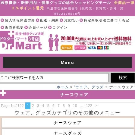
医療機器・医療用品・健康グッズの総合ショッピングモール
全商品一律
３％ポイント還元
高度管理医療機器等（販売業・賃貸業）許可 第
5502175478号
個人情報保護方針
配送・納期
お支払い
特定商取引法に基づく表記
販売者概要
会員ページ
ログイン
Menu
ホーム
» '
ウェア、グッズ
» ナースウェア'
ナースウェア
Page 1 of 122
1
2
3
4
5
6
7
8
9
10
...
122
>
ウェア、グッズカテゴリのその他のメニュー
ナースウェア
ナースグッズ