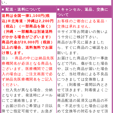
い。
■ 配送・送料について
■ キャンセル、返品、交換に
ついて
送料は全国一律1,100円(税
込)※北海道・沖縄は2,200円
お客様のご都合による返品・
（税込）（一部商品を除く）
交換は承れません。
（沖縄・一部離島は別途送料
※サイズ等お間違いの無いよ
がかかる場合がございます）
う十分にご検討下さい。
商品代金が20,000円（税抜）
商品がお手元に届きました
以上の場合、送料無料でお届
ら、すぐに商品のご確認をお
け致します。
願いします。
注） ・
商品の中には納品先医
お届けした商品が万が一事故
療機関名が必須となる商品も
などで汚れ、傷が生じた場合
ございます。医療機関でご購
や、誤った商品が届いた場合
入の場合は、ご注文画面で必
など、当社理由による不良品
ず納品先医療機関名をご記入
につきましては交換致しま
ください。
す。（到着後一週間以内とさ
・仕入先が異なる場合、分納
せて頂きます。到着後よくご
となります。発送時にメール
確認下さい。）
にてご連絡致します。
商品配送の延滞又は商品の不
・お届け日のご希望は７日以
良・不足が生じた場合には改
降でご指定可能です。お急ぎ
めて交換等の対応をさせて頂