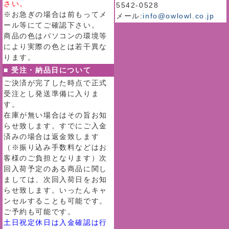
さい。
5542-0528
※お急ぎの場合は前もってメ
メール:
info@owlowl.co.jp
ール等にてご確認下さい。
商品の色はパソコンの環境等
により実際の色とは若干異な
ります。
■ 受注・納品日について
ご決済が完了した時点で正式
受注とし発送準備に入りま
す。
在庫が無い場合はその旨お知
らせ致します。すでにご入金
済みの場合は返金致します
（※振り込み手数料などはお
客様のご負担となります）次
回入荷予定のある商品に関し
ましては、次回入荷日をお知
らせ致します。いったんキャ
ンセルすることも可能です。
ご予約も可能です。
土日祝定休日は入金確認は行