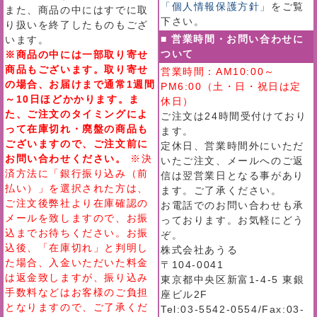
「個人情報保護方針」
をご覧
また、商品の中にはすでに取
下さい。
り扱いを終了したものもござ
■ 営業時間・お問い合わせに
います。
ついて
※商品の中には一部取り寄せ
商品もございます。取り寄せ
営業時間：AM10:00～
の場合、お届けまで通常1週間
PM6:00（土・日・祝日は定
～10日ほどかかります。ま
休日）
た、ご注文のタイミングによ
ご注文は24時間受付けており
って在庫切れ・廃盤の商品も
ます。
ございますので、ご注文前に
定休日、営業時間外にいただ
お問い合わせください。
※決
いたご注文、メールへのご返
済方法に「銀行振り込み（前
信は翌営業日となる事があり
払い）」を選択された方は、
ます。ご了承ください。
ご注文後弊社より在庫確認の
お電話でのお問い合わせも承
メールを致しますので、お振
っております。お気軽にどう
込までお待ちください。お振
ぞ。
込後、「在庫切れ」と判明し
株式会社あうる
た場合、入金いただいた料金
〒104-0041
は返金致しますが、振り込み
東京都中央区新富1-4-5 東銀
手数料などはお客様のご負担
座ビル2F
となりますので、ご了承くだ
Tel:03-5542-0554/Fax:03-