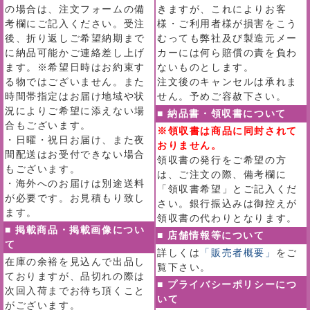
の場合は、注文フォームの備
きますが、これによりお客
考欄にご記入ください。受注
様・ご利用者様が損害をこう
後、折り返しご希望納期まで
むっても弊社及び製造元メー
に納品可能かご連絡差し上げ
カーには何ら賠償の責を負わ
ます。※希望日時はお約束す
ないものとします。
る物ではございません。また
注文後のキャンセルは承れま
時間帯指定はお届け地域や状
せん。予めご容赦下さい。
況によりご希望に添えない場
■ 納品書・領収書について
合もございます。
※領収書は商品に同封されて
・日曜・祝日お届け、また夜
おりません。
間配送はお受付できない場合
領収書の発行をご希望の方
もございます。
は、ご注文の際、備考欄に
・海外へのお届けは別途送料
「領収書希望」とご記入くだ
が必要です。お見積もり致し
さい。銀行振込みは御控えが
ます。
領収書の代わりとなります。
■ 掲載商品・掲載画像につい
■ 店舗情報等について
て
詳しくは
「販売者概要」
をご
在庫の余裕を見込んで出品し
覧下さい。
ておりますが、品切れの際は
■ プライバシーポリシーにつ
次回入荷までお待ち頂くこと
いて
がございます。