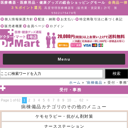
医療機器・医療用品・健康グッズの総合ショッピングモール
全商品一律
３％ポイント還元
高度管理医療機器等（販売業・賃貸業）許可 第
5502175478号
個人情報保護方針
配送・納期
お支払い
特定商取引法に基づく表記
販売者概要
会員ページ
ログイン
Menu
ホーム
» '
病棟備品
» 受付・事務'
受付・事務
Page 1 of 62
1
2
3
4
5
6
7
8
9
10
...
62
>
病棟備品カテゴリのその他のメニュー
ケモセラピー・抗がん剤対策
ナースステーション