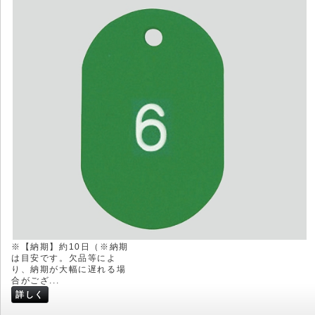
※【納期】約10日（※納期
は目安です。欠品等によ
り、納期が大幅に遅れる場
合がござ...
詳しく