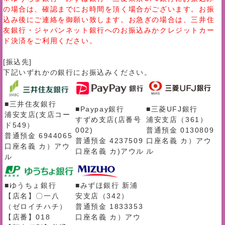
の場合は、確認までにお時間を頂く場合がございます。お振
込み後にご連絡を御願い致します。お急ぎの場合は、三井住
友銀行・ジャパンネット銀行へのお振込みかクレジットカー
ド決済をご利用ください。
[振込先]
下記いずれかの銀行にお振込みください。
■三井住友銀行
■Paypay銀行
■三菱UFJ銀行
浦安支店(支店コー
すずめ支店(店番号
浦安支店（361）
ド549）
002)
普通預金 0130809
普通預金 6944065
普通預金 4237509
口座名義 カ）アウ
口座名義 カ）アウ
口座名義 カ)アウル
ル
ル
■ゆうちょ銀行
■みずほ銀行 新浦
【店名】〇一八
安支店（342）
（ゼロイチハチ）
普通預金 1833353
【店番】018
口座名義 カ）アウ