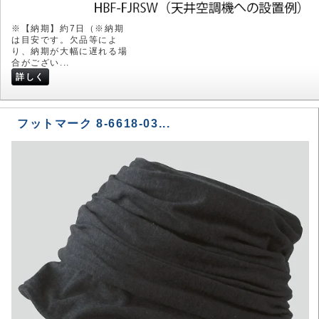
※【納期】約7日（※納期
は目安です。欠品等によ
り、納期が大幅に遅れる場
合がござい...
詳しく
フットマーク 8-6618-03...