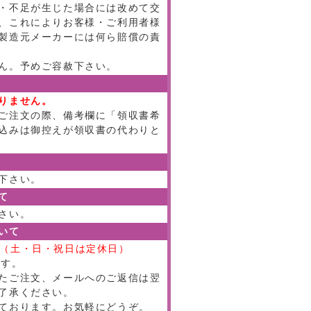
・不足が生じた場合には改めて交
、これによりお客様・ご利用者様
製造元メーカーには何ら賠償の責
ん。予めご容赦下さい。
りません。
ご注文の際、備考欄に「領収書希
込みは御控えが領収書の代わりと
下さい。
て
さい。
いて
:00（土・日・祝日は定休日）
ます。
たご注文、メールへのご返信は翌
了承ください。
ております。お気軽にどうぞ。