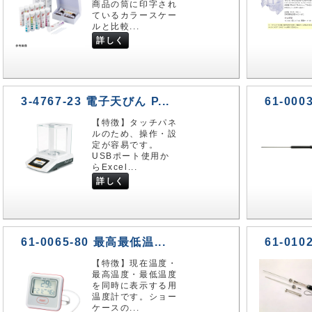
商品の筒に印字され
ているカラースケー
ルと比較...
詳しく
3-4767-23 電子天びん P...
61-000
【特徴】タッチパネ
ルのため、操作・設
定が容易です。
USBポート使用か
らExcel...
詳しく
61-0065-80 最高最低温...
61-010
【特徴】現在温度・
最高温度・最低温度
を同時に表示する用
温度計です。ショー
ケースの...