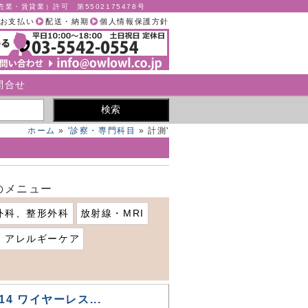
業・賃貸業）許可 第5502175478号
お支払い
配送・納期
個人情報保護方針
問合せ
ホーム
» '
診察・専門科目
» 計測'
のメニュー
外科、整形外科
放射線・MRI
、アレルギーケア
-14 ワイヤーレス...