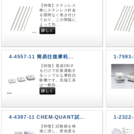
【特徴】ステンレス
棒にステンレス針金
を隙間なく巻き付け
ており、この間隔に
よって均...
詳しく
4-4557-11 簡易往復摩耗...
1-7593
【特徴】電源ONす
るだけで往復運動す
るシンプルな摩耗試
験機です。先端工具
は一般的...
詳しく
4-4397-11 CHEM-QUANT試...
1-2322
【特徴】試験紙を検
液に浸し、変色度を