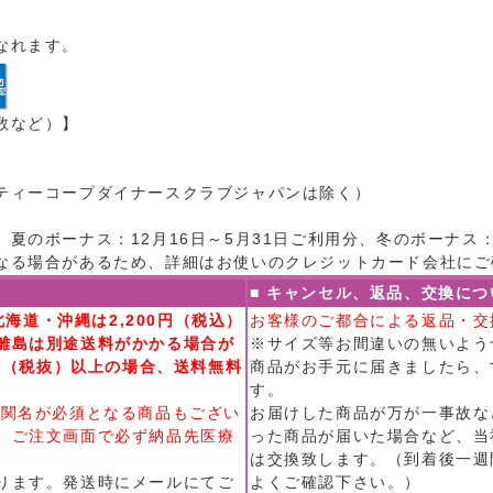
なれます。
数など）】
ティーコープダイナースクラブジャパンは除く）
夏のボーナス：12月16日～5月31日ご利用分、冬のボーナス：7
なる場合があるため、詳細はお使いのクレジットカード会社にご
■ キャンセル、返品、交換につ
北海道・沖縄は2,200円（税込）
お客様のご都合による返品・交
離島は別途送料がかかる場合が
※サイズ等お間違いの無いよう
0円（税抜）以上の場合、送料無料
商品がお手元に届きましたら、
す。
機関名が必須となる商品もござい
お届けした商品が万が一事故な
、ご注文画面で必ず納品先医療
った商品が届いた場合など、当
は交換致します。（到着後一週
ります。発送時にメールにてご
よくご確認下さい。）