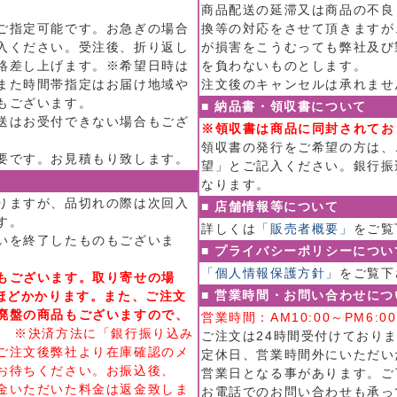
商品配送の延滞又は商品の不良
ご指定可能です。お急ぎの場合
換等の対応をさせて頂きますが
入ください。受注後、折り返し
が損害をこうむっても弊社及び
絡差し上げます。※希望日時は
を負わないものとします。
また時間帯指定はお届け地域や
注文後のキャンセルは承れませ
もございます。
■ 納品書・領収書について
送はお受付できない場合もござ
※領収書は商品に同封されてお
領収書の発行をご希望の方は、
要です。お見積もり致します。
望」とご記入ください。銀行振
なります。
りますが、品切れの際は次回入
■ 店舗情報等について
す。
詳しくは
「販売者概要」
をご覧
いを終了したものもございま
■ プライバシーポリシーについ
「個人情報保護方針」
をご覧下
もございます。取り寄せの場
■ 営業時間・お問い合わせにつ
日ほどかかります。また、ご注文
廃盤の商品もございますので、
営業時間：AM10:00～PM6
。
※決済方法に「銀行振り込み
ご注文は24時間受付けており
ご注文後弊社より在庫確認のメ
定休日、営業時間外にいただい
お待ちください。お振込後、
営業日となる事があります。ご
金いただいた料金は返金致しま
お電話でのお問い合わせも承っ