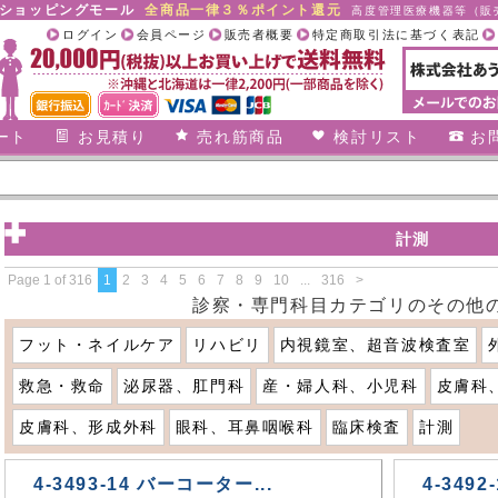
合ショッピングモール
全商品一律３％ポイント還元
高度管理医療機器等（販売
ログイン
会員ページ
販売者概要
特定商取引法に基づく表記
ート
お見積り
売れ筋商品
検討リスト
お
計測
Page 1 of 316
1
2
3
4
5
6
7
8
9
10
...
316
>
診察・専門科目カテゴリのその他
フット・ネイルケア
リハビリ
内視鏡室、超音波検査室
救急・救命
泌尿器、肛門科
産・婦人科、小児科
皮膚科
皮膚科、形成外科
眼科、耳鼻咽喉科
臨床検査
計測
4-3493-14 バーコーター...
4-3492