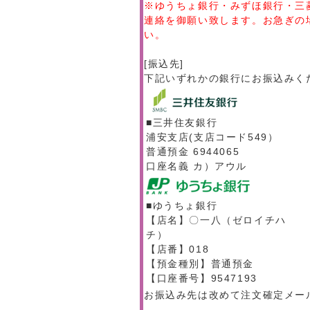
※ゆうちょ銀行・みずほ銀行・三
連絡を御願い致します。お急ぎの
い。
[振込先]
下記いずれかの銀行にお振込みく
■三井住友銀行
浦安支店(支店コード549）
普通預金 6944065
口座名義 カ）アウル
■ゆうちょ銀行
【店名】〇一八（ゼロイチハ
チ）
【店番】018
【預金種別】普通預金
【口座番号】9547193
お振込み先は改めて注文確定メー