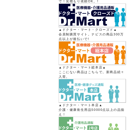
で！見積もり依頼OK。!
▲ドクター・マート・クローズド▲
会員制購買サイト。ナビスの商品300万
点以上が後払いで!
▲ドクター・マート総本店▲
ここにない商品はこちらで。新商品続々
入荷。
▲ドクター・マート本店▲
介護・健康衛生用品50000点以上の品揃
え！