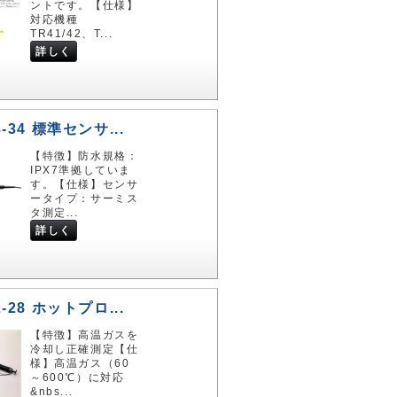
ントです。【仕様】
対応機種
TR41/42、T...
詳しく
3-34 標準センサ...
【特徴】防水規格：
IPX7準拠していま
す。【仕様】センサ
ータイプ：サーミス
タ測定...
詳しく
2-28 ホットプロ...
【特徴】高温ガスを
冷却し正確測定【仕
様】高温ガス（60
～600℃）に対応
&nbs...