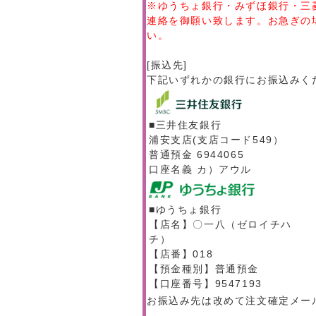
※ゆうちょ銀行・みずほ銀行・三
連絡を御願い致します。お急ぎの
い。
[振込先]
下記いずれかの銀行にお振込みく
■三井住友銀行
浦安支店(支店コード549）
普通預金 6944065
口座名義 カ）アウル
■ゆうちょ銀行
【店名】〇一八（ゼロイチハ
チ）
【店番】018
【預金種別】普通預金
【口座番号】9547193
お振込み先は改めて注文確定メー