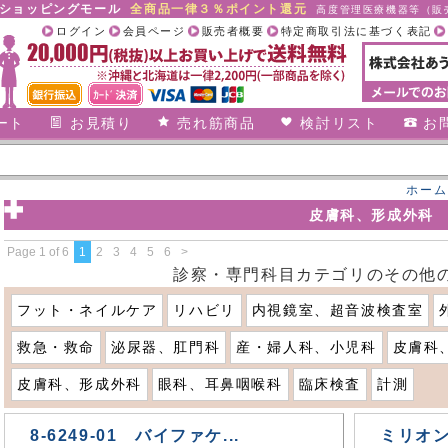
合ショッピングモール
全商品一律３％ポイント還元
高度管理医療機器等（販売
ログイン
会員ページ
販売者概要
特定商取引法に基づく表記
ート
お見積り
売れ筋商品
検討リスト
お
ホーム
皮膚科、形成外科
Page 1 of 6
1
2
3
4
5
6
>
診察・専門科目カテゴリのその他
フット・ネイルケア
リハビリ
内視鏡室、超音波検査室
救急・救命
泌尿器、肛門科
産・婦人科、小児科
皮膚科
皮膚科、形成外科
眼科、耳鼻咽喉科
臨床検査
計測
8-6249-01 バイファケ...
ミリオン 8