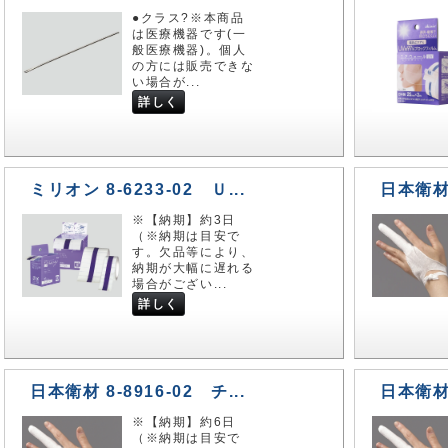
●クラス?※本商品
は医療機器です(一
般医療機器)。個人
の方には販売できな
い場合が...
詳しく
ミリオン 8-6233-02 Ｕ...
日本衛材 8
※【納期】約3日
（※納期は目安で
す。欠品等により、
納期が大幅に遅れる
場合がござい...
詳しく
日本衛材 8-8916-02 チ...
日本衛材 8
※【納期】約6日
（※納期は目安で