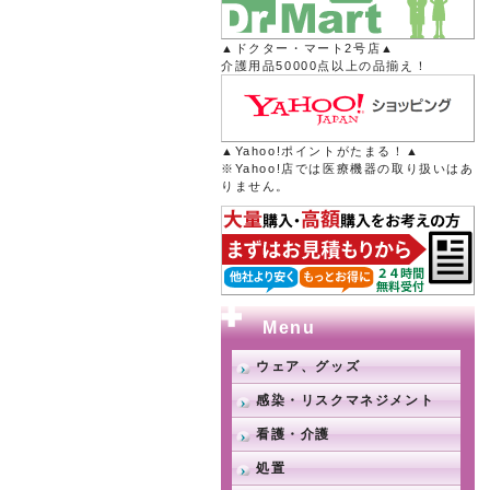
▲ドクター・マート2号店▲
介護用品50000点以上の品揃え！
▲Yahoo!ポイントがたまる！▲
※Yahoo!店では医療機器の取り扱いはあ
りません。
Menu
ウェア、グッズ
感染・リスクマネジメント
看護・介護
処置