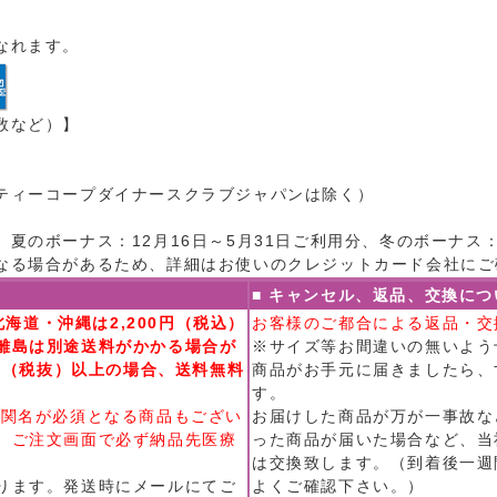
なれます。
数など）】
ティーコープダイナースクラブジャパンは除く）
夏のボーナス：12月16日～5月31日ご利用分、冬のボーナス：7
なる場合があるため、詳細はお使いのクレジットカード会社にご
■ キャンセル、返品、交換につ
北海道・沖縄は2,200円（税込）
お客様のご都合による返品・交
離島は別途送料がかかる場合が
※サイズ等お間違いの無いよう
0円（税抜）以上の場合、送料無料
商品がお手元に届きましたら、
す。
機関名が必須となる商品もござい
お届けした商品が万が一事故な
、ご注文画面で必ず納品先医療
った商品が届いた場合など、当
は交換致します。（到着後一週
ります。発送時にメールにてご
よくご確認下さい。）