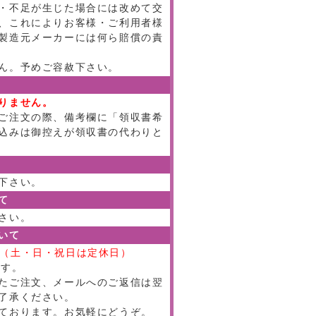
・不足が生じた場合には改めて交
、これによりお客様・ご利用者様
製造元メーカーには何ら賠償の責
ん。予めご容赦下さい。
りません。
ご注文の際、備考欄に「領収書希
込みは御控えが領収書の代わりと
下さい。
て
さい。
いて
:00（土・日・祝日は定休日）
ます。
たご注文、メールへのご返信は翌
了承ください。
ております。お気軽にどうぞ。