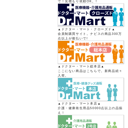
で！見積もり依頼OK。!
▲ドクター・マート・クローズド▲
会員制購買サイト。ナビスの商品300万
点以上が後払いで!
▲ドクター・マート総本店▲
ここにない商品はこちらで。新商品続々
入荷。
▲ドクター・マート本店▲
介護・健康衛生用品50000点以上の品揃
え！