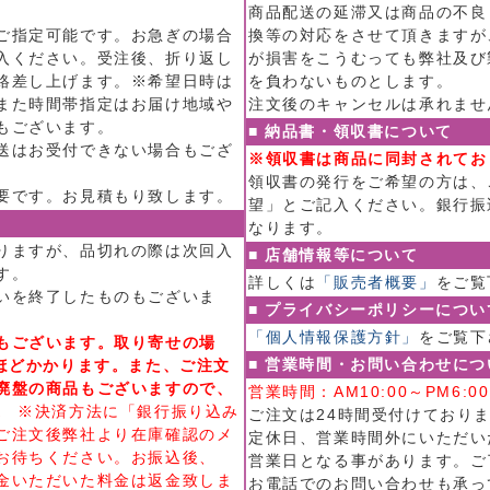
商品配送の延滞又は商品の不良
ご指定可能です。お急ぎの場合
換等の対応をさせて頂きますが
入ください。受注後、折り返し
が損害をこうむっても弊社及び
絡差し上げます。※希望日時は
を負わないものとします。
また時間帯指定はお届け地域や
注文後のキャンセルは承れませ
もございます。
■ 納品書・領収書について
送はお受付できない場合もござ
※領収書は商品に同封されてお
領収書の発行をご希望の方は、
要です。お見積もり致します。
望」とご記入ください。銀行振
なります。
りますが、品切れの際は次回入
■ 店舗情報等について
す。
詳しくは
「販売者概要」
をご覧
いを終了したものもございま
■ プライバシーポリシーについ
「個人情報保護方針」
をご覧下
もございます。取り寄せの場
■ 営業時間・お問い合わせにつ
日ほどかかります。また、ご注文
廃盤の商品もございますので、
営業時間：AM10:00～PM6
。
※決済方法に「銀行振り込み
ご注文は24時間受付けており
ご注文後弊社より在庫確認のメ
定休日、営業時間外にいただい
お待ちください。お振込後、
営業日となる事があります。ご
金いただいた料金は返金致しま
お電話でのお問い合わせも承っ