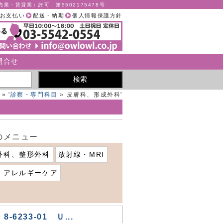
業・賃貸業）許可 第5502175478号
お支払い
配送・納期
個人情報保護方針
問合せ
» '
診察・専門科目
» 皮膚科、形成外科'
のメニュー
外科、整形外科
放射線・MRI
、アレルギーケア
-6233-01 Ｕ...