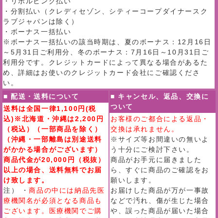
・リボルビング払い
・分割払い（クレディセゾン、シティーコープダイナースク
ラブジャパンは除く）
・ボーナス一括払い
※ボーナス一括払いの該当時期は、夏のボーナス：12月16日
～5月31日ご利用分、冬のボーナス：7月16日～10月31日ご
利用分です。クレジットカードによって異なる場合があるた
め、詳細はお使いのクレジットカード会社にご確認くださ
い。
■ 配送・送料について
■ キャンセル、返品、交換に
ついて
送料は全国一律1,100円(税
込)※北海道・沖縄は2,200円
お客様のご都合による返品・
（税込）（一部商品を除く）
交換は承れません。
（沖縄・一部離島は別途送料
※サイズ等お間違いの無いよ
がかかる場合がございます）
う十分にご検討下さい。
商品代金が20,000円（税抜）
商品がお手元に届きました
以上の場合、送料無料でお届
ら、すぐに商品のご確認をお
け致します。
願いします。
注） ・
商品の中には納品先医
お届けした商品が万が一事故
療機関名が必須となる商品も
などで汚れ、傷が生じた場合
ございます。医療機関でご購
や、誤った商品が届いた場合