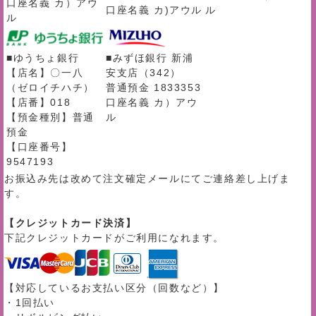
口座名義 カ）アウ
口座名義 カ)アウル
ル
ル
■ゆうちょ銀行
■みずほ銀行 新浦
【店名】〇一八
安支店（342）
（ゼロイチハチ）
普通預金 1833353
【店番】018
口座名義 カ）アウ
【預金種別】普通
ル
預金
【口座番号】
9547193
お振込み先は改めて注文確定メールにてご連絡差し上げま
す。
【クレジットカード決済】
下記クレジットカードがご利用になれます。
【対応しているお支払い区分（回数など）】
・1回払い