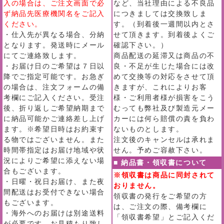
入の場合は、ご注文画面で必
など、当社理由による不良品
ず納品先医療機関名をご記入
につきましては交換致しま
ください。
す。（到着後一週間以内とさ
・仕入先が異なる場合、分納
せて頂きます。到着後よくご
となります。発送時にメール
確認下さい。）
にてご連絡致します。
商品配送の延滞又は商品の不
・お届け日のご希望は７日以
良・不足が生じた場合には改
降でご指定可能です。お急ぎ
めて交換等の対応をさせて頂
の場合は、注文フォームの備
きますが、これによりお客
考欄にご記入ください。受注
様・ご利用者様が損害をこう
後、折り返しご希望納期まで
むっても弊社及び製造元メー
に納品可能かご連絡差し上げ
カーには何ら賠償の責を負わ
ます。※希望日時はお約束す
ないものとします。
る物ではございません。また
注文後のキャンセルは承れま
時間帯指定はお届け地域や状
せん。予めご容赦下さい。
況によりご希望に添えない場
■ 納品書・領収書について
合もございます。
※領収書は商品に同封されて
・日曜・祝日お届け、また夜
おりません。
間配送はお受付できない場合
領収書の発行をご希望の方
もございます。
は、ご注文の際、備考欄に
・海外へのお届けは別途送料
「領収書希望」とご記入くだ
が必要です。お見積もり致し