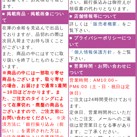
さい。銀行振込みは御控えが
ます。
領収書の代わりとなります。
■ 掲載商品・掲載画像につい
■ 店舗情報等について
て
詳しくは
「販売者概要」
をご
在庫の余裕を見込んで出品し
覧下さい。
ておりますが、品切れの際は
■ プライバシーポリシーにつ
次回入荷までお待ち頂くこと
いて
がございます。
「個人情報保護方針」
をご覧
また、商品の中にはすでに取
下さい。
り扱いを終了したものもござ
■ 営業時間・お問い合わせに
います。
ついて
※商品の中には一部取り寄せ
商品もございます。取り寄せ
営業時間：AM10:00～
の場合、お届けまで通常1週間
PM6:00（土・日・祝日は定
～10日ほどかかります。ま
休日）
た、ご注文のタイミングによ
ご注文は24時間受付けており
って在庫切れ・廃盤の商品も
ます。
ございますので、ご注文前に
定休日、営業時間外にいただ
お問い合わせください。
※決
いたご注文、メールへのご返
済方法に「銀行振り込み（前
信は翌営業日となる事があり
払い）」を選択された方は、
ます。ご了承ください。