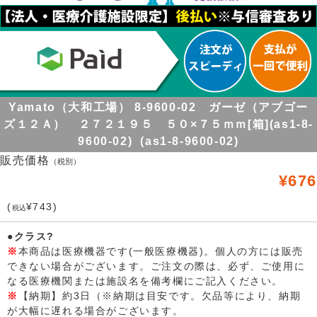
Yamato（大和工場） 8-9600-02 ガーゼ（アブゴー
ズ１２Ａ） ２７２１９５ ５０×７５ｍｍ[箱](as1-8-
9600-02) (as1-8-9600-02)
販売価格
（税別）
¥676
(
¥743)
税込
●クラス?
※
本商品は医療機器です(一般医療機器)。個人の方には販売
できない場合がございます。ご注文の際は、必ず、ご使用に
なる医療機関または施設名を備考欄にご記入ください。
※
【納期】約3日（※納期は目安です。欠品等により、納期
が大幅に遅れる場合がございます。