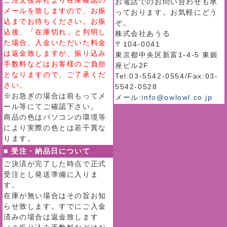
ご注文後弊社より在庫確認の
お電話でのお問い合わせも承
メールを致しますので、お振
っております。お気軽にどう
込までお待ちください。お振
ぞ。
込後、「在庫切れ」と判明し
株式会社あうる
た場合、入金いただいた料金
〒104-0041
は返金致しますが、振り込み
東京都中央区新富1-4-5 東銀
手数料などはお客様のご負担
座ビル2F
となりますので、ご了承くだ
Tel:03-5542-0554/Fax:03-
さい。
5542-0528
※お急ぎの場合は前もってメ
メール:
info@owlowl.co.jp
ール等にてご確認下さい。
商品の色はパソコンの環境等
により実際の色とは若干異な
ります。
■ 受注・納品日について
ご決済が完了した時点で正式
受注とし発送準備に入りま
す。
在庫が無い場合はその旨お知
らせ致します。すでにご入金
済みの場合は返金致します