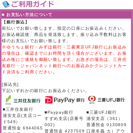
■ お支払い方法について
【銀行振込】
前払いでお願い致します。指定の口座にお振込みください。
お振込確認後、商品を発送致します。振り込み手数料はお客
様のお支払いでお願い致します。
※ゆうちょ銀行・みずほ銀行・三菱東京UFJ銀行にお振込み
の場合は、確認までにお時間を頂く場合がございます。お振
込み後にご連絡を御願い致します。お急ぎの場合は、三井住
友銀行・ジャパンネット銀行へのお振込みかクレジットカー
ド決済をご利用ください。
[振込先]
下記いずれかの銀行にお振込みください。
■三井住友銀行
■Paypay銀行
■三菱UFJ銀行
浦安支店(支店コー
すずめ支店(店番号
浦安支店（361）
ド549）
002)
普通預金 0130809
普通預金 6944065
普通預金 4237509
口座名義 カ）アウ