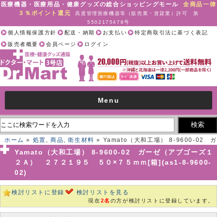
医療機器・医療用品・健康グッズの総合ショッピングモール
全商品一律
３％ポイント還元
高度管理医療機器等（販売業・賃貸業）許可 第
5502175478号
個人情報保護方針
配送・納期
お支払い
特定商取引法に基づく表記
販売者概要
会員ページ
ログイン
Menu
ホーム
»
処置
,
商品
,
衛生材料
» Yamato（大和工場） 8-9600-02 ガ
ーゼ（アブゴーズ１２Ａ） ２７２１９５ ５０×７５ｍｍ[箱](as1-8-
Yamato（大和工場） 8-9600-02 ガーゼ（アブゴーズ１
9600-02)
２Ａ） ２７２１９５ ５０×７５ｍｍ[箱](as1-8-9600-
02)
検討リストに登録
検討リストを見る
現在
2名
の方が検討リストに登録しています。