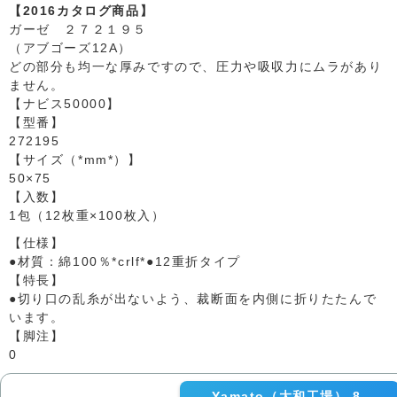
【2016カタログ商品】
ガーゼ ２７２１９５
（アブゴーズ12A）
どの部分も均一な厚みですので、圧力や吸収力にムラがあり
ません。
【ナビス50000】
【型番】
272195
【サイズ（*mm*）】
50×75
【入数】
1包（12枚重×100枚入）
【仕様】
●材質：綿100％*crlf*●12重折タイプ
【特長】
●切り口の乱糸が出ないよう、裁断面を内側に折りたたんで
います。
【脚注】
0
Yamato（大和工場） 8-